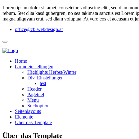
Lorem ipsum dolor sit amet, consetetur sadipscing elitr, sed diam non
rebum. Stet clita kasd gubergren, no sea takimata sanctus est Lorem i
magna aliquyam erat, sed diam voluptua. At vero eos et accusam et jus
office@cb-webdesign.at
Home
Grundeinstellungen
Highlights Herbst/Winter
Div. Einstellungen
test
Header
Pagetitel
Menü
Suchoption
Seitenlayouts
Elemente
Über das Template
Über das Template